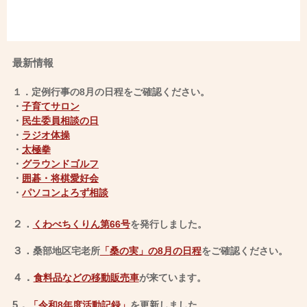
最新情報
１．定例行事の8月の日程をご確認ください。
・
子育てサロン
・
民生委員
相談の日
・
ラジオ体操
・
太極拳
・
グラウンドゴルフ
・
囲碁・将棋愛好会
・
パソコンよろず相談
２．
くわべちくりん第66号
を発行しました。
３．
桑部地区宅老所
「
桑の実」の8月の日程
をご確認ください
。
４
．
食料品などの移動販売車
が来ています。
5
．
「令和8年度活動記録」
を更新しました。