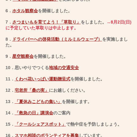
6．
ホタル観察会
を開催しました
。
7．
さつまいもを育てよう！
「草取り」
をしました。
→8月2日(日)
に予定していた草取りは中止します。
8．
ド
ライバーへの啓発活動（ミルミルウェーブ）
を実施しまし
た。
9．
星空観察会
を開催しました。
10．思いやりでつくる
地域の交通安全
11．
くわべ花いっぱい運動贈呈式
を開催しました。
12．
宅老所「桑の実」
にお越しください。
13．
「夏休みこどもの集い」
を開催します。
14．
「救急の日」講演会
のご案内
15．
「クールシェアスポット」
で熱中症を予防しましょう。
16．
スマホ相談のボランティアを募集
しています。