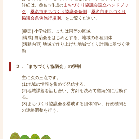
詳細は、
まちづくり協議会設立ハンドブッ
桑名市作成の
ク
、
桑名市まちづくり協議会条例
、
桑名市まちづくり
協議会条例施行規則
、をご覧ください。
[範囲] 小学校区、または同等の区域
[構成] 自治会をはじめとする、地域の各種団体
[活動内容] 地域で作り上げた地域づくり計画に基づく活
動
２．「まちづくり協議会」の役割
主に次の三点です。
(1)地域の情報を集めて発信する。
(2)地域課題を話し合い、方針を決めて継続的に活動す
る。
(3)まちづくり協議会を構成する団体間や、行政機関と
の連絡調整を行う。