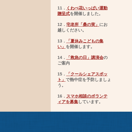
11．
くわべ花いっぱい運動
贈呈式
を開催しました。
12．
宅老所「桑の実」
にお
越しください。
13．
「夏休みこどもの集
い」
を開催します。
14．
「救急の日」講演会
の
ご案内
15．
「クールシェアスポッ
ト」
で熱中症を予防しましょ
う。
16．
スマホ相談のボランテ
ィアを募集
しています。