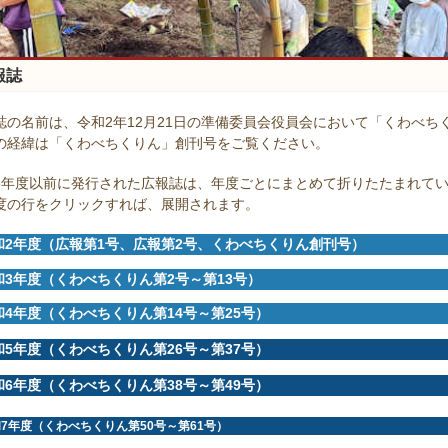
報誌
誌の名前は、令和2年12月21日の準備委員会役員会において「くわべち
の経緯は「くわべちくりん」創刊号をご覧ください。
5年度以前に発行された広報誌は、年度ごとにまとめて折りたたまれて
度の行をクリックすれば、展開されます。
和2年度（広報第1号、広報第2号、くわべちくりん創刊号）
和3年度（くわべちくりん第2号～第13号）
和4年度（くわべちくりん第14号～第25号）
和5年度（くわべちくりん第26号～第37号）
和6年度（くわべちくりん第38号～第49号）
7年度（くわべちくりん第50号～第61号）