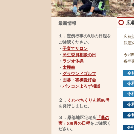
広
最新情報
１．定例行事の8月の日程を
広報
ご確認ください。
決定
・
子育てサロン
・
民生委員
相談の日
令和
・
ラジオ体操
各年
・
太極拳
令
・
グラウンドゴルフ
・
囲碁・将棋愛好会
令
・
パソコンよろず相談
令
２．
くわべちくりん第66号
令
を発行しました。
令
３．
桑部地区宅老所
「
桑の
実」の8月の日程
をご確認く
令和
ださい
。