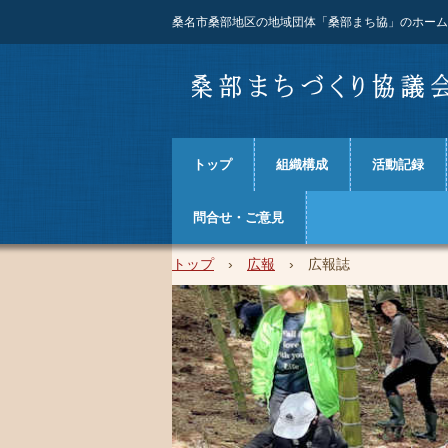
桑名市桑部地区の地域団体「桑部まち協」のホーム
トップ
組織構成
活動記録
問合せ・ご意見
トップ
›
広報
›
広報誌