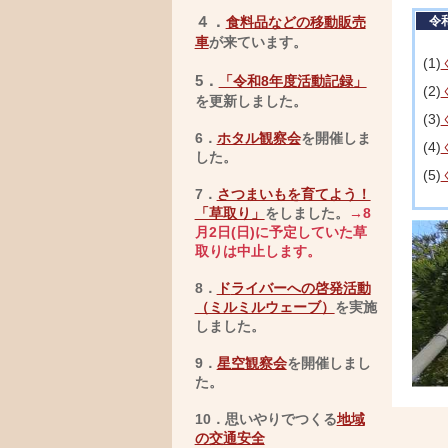
４
．
食料品などの移動販売
令
車
が来ています。
(1)
5
．
「令和8年度活動記録」
(2)
を更新しました。
(3)
6．
ホタル観察会
を開催しま
(
4)
した
。
(5)
7．
さつまいもを育てよう！
「草取り」
をしました。
→8
月2日(日)に予定していた草
取りは中止します。
8．
ド
ライバーへの啓発活動
（ミルミルウェーブ）
を実施
しました。
9．
星空観察会
を開催しまし
た。
10．思いやりでつくる
地域
の交通安全