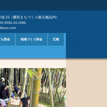
830番地 23（桑部まちづくり拠点施設内）
594-24-2586
tikyou.com
ども部会
地域づくり部会
広報